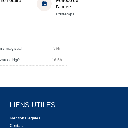
me horaire
Période de
l'année
h
Printemps
rs magistral
36h
vaux dirigés
16,5h
LIENS UTILES
Mentions légales
Contact