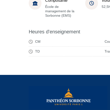
Composante
Volu
École de
52,5
management de la
Sorbonne (EMS)
Heures d'enseignement
CM
Cou
TD
Tra