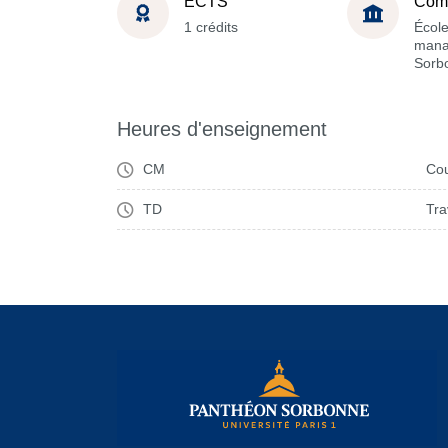
ECTS
Com
1 crédits
Écol
mana
Sorb
Heures d'enseignement
CM
Cou
TD
Tra