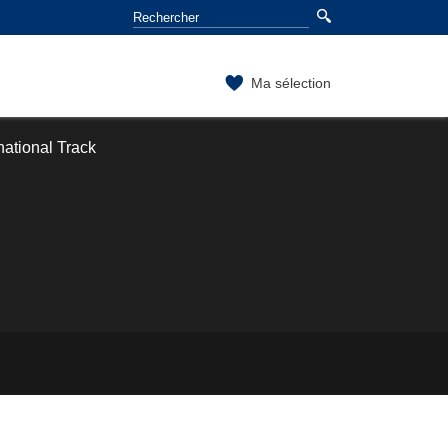
Ma sélection
national Track