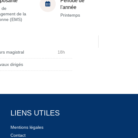
posante
Période de
l'année
e de
gement de la
Printemps
onne (EMS)
rs magistral
18h
vaux dirigés
LIENS UTILES
Mentions légales
Contact