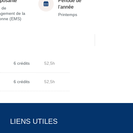
posante
Période de
l'année
e de
gement de la
Printemps
onne (EMS)
6 crédits
52,5h
6 crédits
52,5h
LIENS UTILES