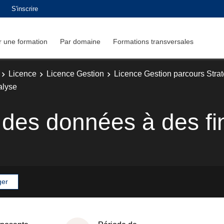
S'inscrire
 une formation
Par domaine
Formations transversales
Licence
Licence Gestion
Licence Gestion parcours Strat
alyse
r des données à des fi
ger