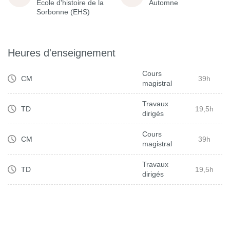
École d'histoire de la
Automne
Sorbonne (EHS)
Heures d'enseignement
Cours
CM
39h
magistral
Travaux
TD
19,5h
dirigés
Cours
CM
39h
magistral
Travaux
TD
19,5h
dirigés