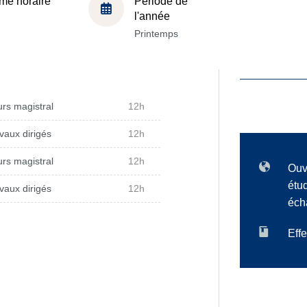
me horaire
Période de
l'année
Printemps
rs magistral
12h
vaux dirigés
12h
rs magistral
12h
Ouv
étu
vaux dirigés
12h
éch
Effe