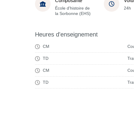
Composante
Volu
École d'histoire de
24h
la Sorbonne (EHS)
Heures d'enseignement
CM
Cou
TD
Tra
CM
Cou
TD
Tra