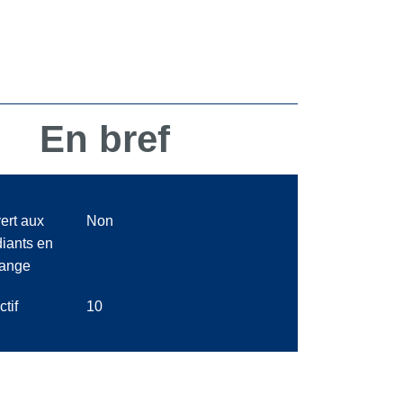
En bref
ert aux
Non
diants en
ange
ctif
10