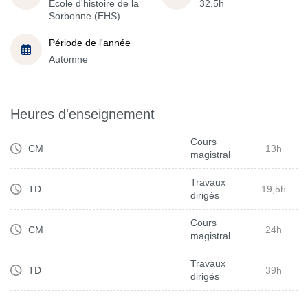
École d'histoire de la
32,5h
Sorbonne (EHS)
Période de l'année
Automne
Heures d'enseignement
Cours
CM
13h
magistral
Travaux
TD
19,5h
dirigés
Cours
CM
24h
magistral
Travaux
TD
39h
dirigés