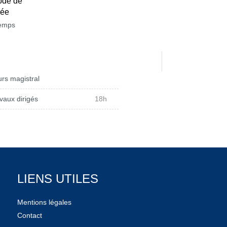
ode de
née
temps
rs magistral
vaux dirigés
18h
LIENS UTILES
Mentions légales
Contact