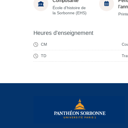
Composante
Péri
l'an
École d'histoire de
la Sorbonne (EHS)
Prin
Heures d'enseignement
CM
Cou
TD
Tra