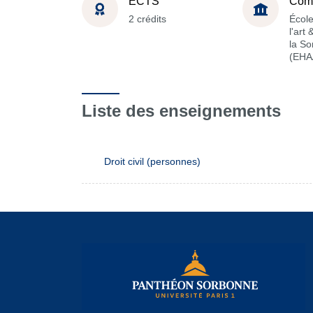
ECTS
Com
2 crédits
École
l'art
la S
(EHA
Liste des enseignements
Droit civil (personnes)