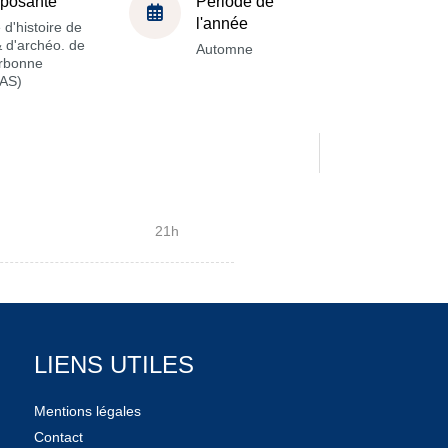
posante
Période de
l'année
 d'histoire de
 & d'archéo. de
Automne
orbonne
AS)
21h
LIENS UTILES
Mentions légales
Contact