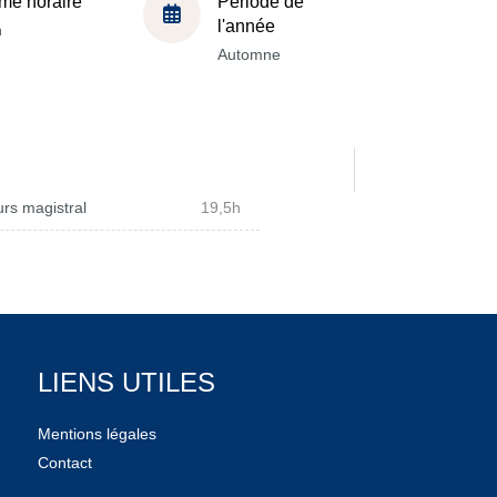
me horaire
Période de
l'année
h
Automne
rs magistral
19,5h
LIENS UTILES
Mentions légales
Contact