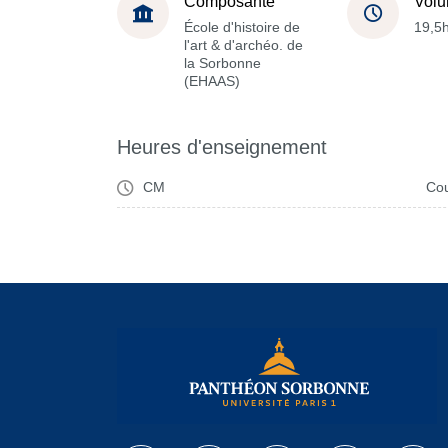
Composante
Volu
École d'histoire de
19,5
l'art & d'archéo. de
la Sorbonne
(EHAAS)
Heures d'enseignement
CM
Cou