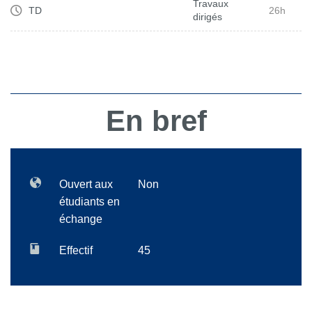
Travaux
TD
26h
dirigés
En bref
Ouvert aux
Non
étudiants en
échange
Effectif
45