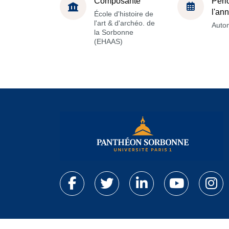
Composante
Péri
l'an
École d'histoire de
l'art & d'archéo. de
Auto
la Sorbonne
(EHAAS)