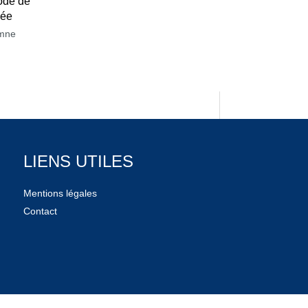
ode de
née
mne
LIENS UTILES
Mentions légales
Contact