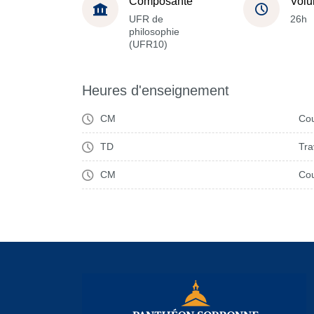
Composante
Volu
UFR de
26h
philosophie
(UFR10)
Heures d'enseignement
CM
Cou
TD
Tra
CM
Cou