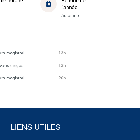
me horaire
Période de
l'année
Automne
rs magistral
13h
vaux dirigés
13h
rs magistral
26h
LIENS UTILES