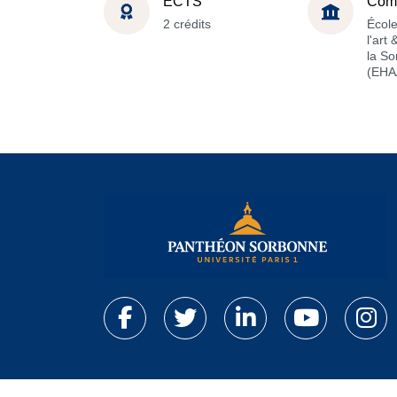
ECTS
Com
2 crédits
École
l'art
la S
(EHA