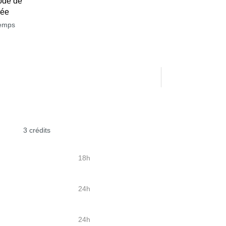
ode de
née
temps
3 crédits
18h
24h
24h