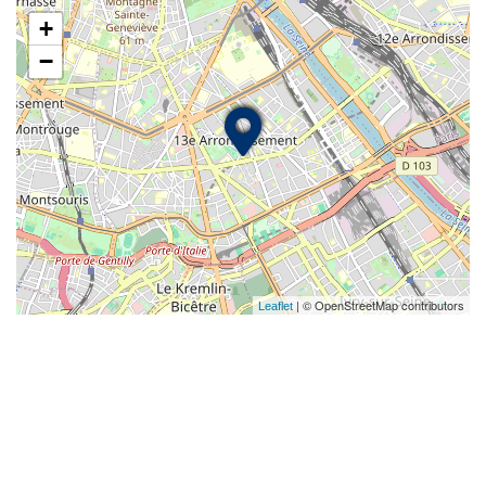
+
−
| © OpenStreetMap contributors
Leaflet