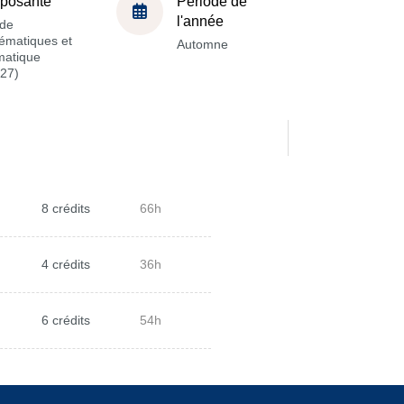
posante
Période de
l'année
de
ématiques et
Automne
matique
27)
8 crédits
66h
4 crédits
36h
6 crédits
54h