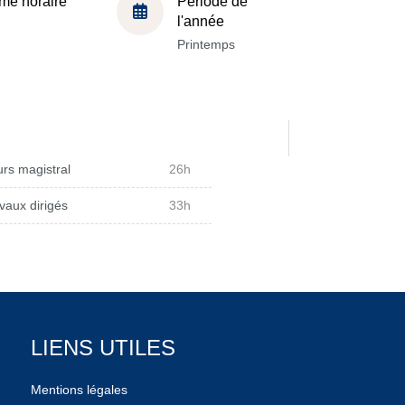
me horaire
Période de
l'année
Printemps
rs magistral
26h
vaux dirigés
33h
LIENS UTILES
Mentions légales