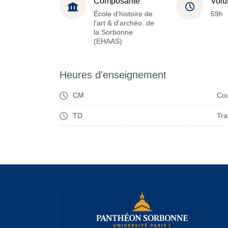
Composante
Volu
École d'histoire de
59h
l'art & d'archéo. de
la Sorbonne
(EHAAS)
Heures d'enseignement
CM
Cou
TD
Tra