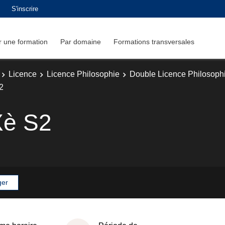
S'inscrire
 une formation
Par domaine
Formations transversales
Licence
Licence Philosophie
Double Licence Philosophie
2
Xè S2
ger