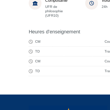
Composante
Volu
UFR de
24h
philosophie
(UFR10)
Heures d'enseignement
CM
Cou
TD
Tra
CM
Cou
TD
Tra