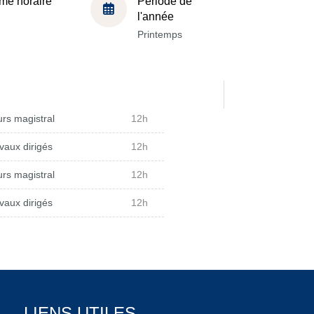
me horaire
Période de
l'année
Printemps
rs magistral
12h
vaux dirigés
12h
rs magistral
12h
vaux dirigés
12h
LIENS UTILES