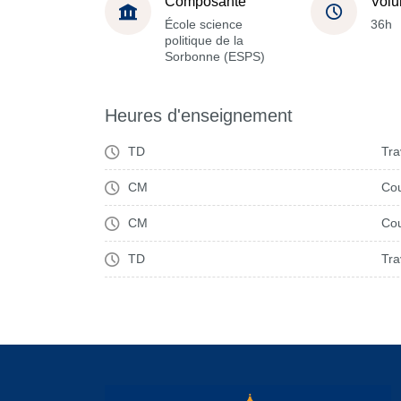
Composante
Volu
École science
36h
politique de la
Sorbonne (ESPS)
Heures d'enseignement
TD
Tra
CM
Cou
CM
Cou
TD
Tra