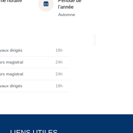
me horaire
Période de
l'année
Automne
vaux dirigés
18h
rs magistral
24h
rs magistral
24h
vaux dirigés
18h
LIENS UTILES