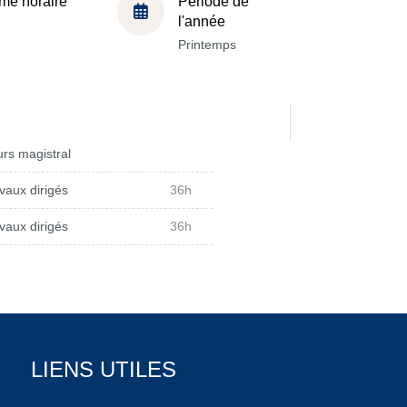
me horaire
Période de
l'année
Printemps
rs magistral
vaux dirigés
36h
vaux dirigés
36h
LIENS UTILES