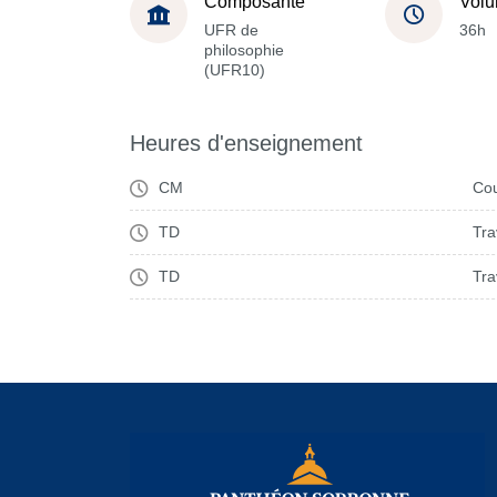
Composante
Volu
UFR de
36h
philosophie
(UFR10)
Heures d'enseignement
CM
Cou
TD
Tra
TD
Tra