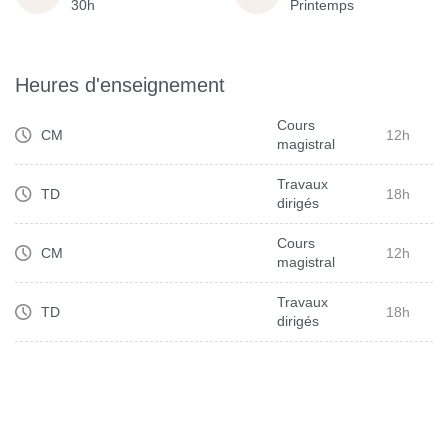
30h
Printemps
Heures d'enseignement
Cours
CM
12h
magistral
Travaux
TD
18h
dirigés
Cours
CM
12h
magistral
Travaux
TD
18h
dirigés