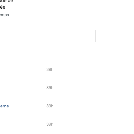
ode de
née
temps
39h
39h
derne
39h
39h