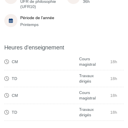
UFR de philosophie
36h
(UFR10)
Période de l'année
Printemps
Heures d'enseignement
Cours
CM
18h
magistral
Travaux
TD
18h
dirigés
Cours
CM
18h
magistral
Travaux
TD
18h
dirigés