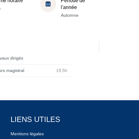
me horaire
Période de
l'année
h
Automne
vaux dirigés
rs magistral
19,5h
LIENS UTILES
Mentions légales