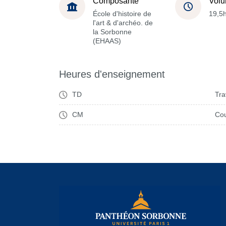
Composante
Volu
École d'histoire de
19,5
l'art & d'archéo. de
la Sorbonne
(EHAAS)
Heures d'enseignement
TD
Tra
CM
Cou