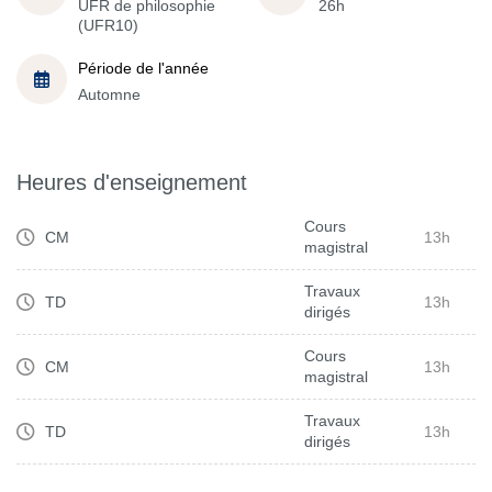
UFR de philosophie
26h
(UFR10)
Période de l'année
Automne
Heures d'enseignement
Cours
CM
13h
magistral
Travaux
TD
13h
dirigés
Cours
CM
13h
magistral
Travaux
TD
13h
dirigés