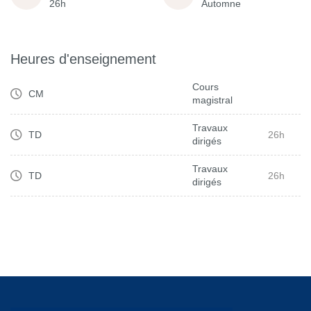
26h
Automne
Heures d'enseignement
Cours
CM
magistral
Travaux
TD
26h
dirigés
Travaux
TD
26h
dirigés