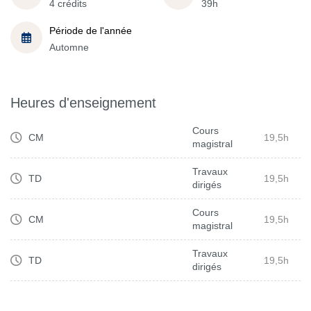
4 crédits
39h
Période de l'année
Automne
Heures d'enseignement
Cours
CM
19,5h
magistral
Travaux
TD
19,5h
dirigés
Cours
CM
19,5h
magistral
Travaux
TD
19,5h
dirigés