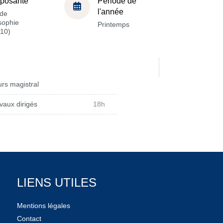
posante
Période de
l'année
de
sophie
Printemps
10)
rs magistral
vaux dirigés
18h
LIENS UTILES
Mentions légales
Contact