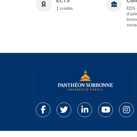
ECTS
Com
1 crédits
EDS -
d'adm
écon
socia