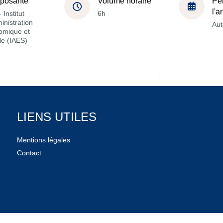
posante
Volume horaire
Pé
l'
 Institut
6h
inistration
Au
omique et
le (IAES)
LIENS UTILES
Mentions légales
Contact