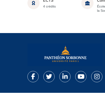
ECTS
Com
4 crédits
École
la S