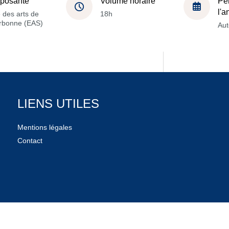
posante
Volume horaire
Pé
l'
 des arts de
18h
orbonne (EAS)
Au
LIENS UTILES
Mentions légales
Contact