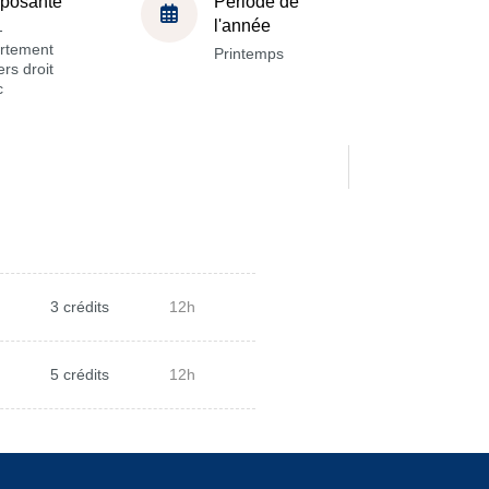
posante
Période de
l'année
-
rtement
Printemps
rs droit
c
3 crédits
12h
5 crédits
12h