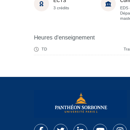
ECTS
Com
3 crédits
EDS 
Dépa
maste
Heures d'enseignement
TD
Tra