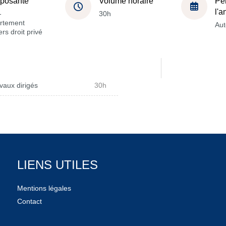
posante
Volume horaire
Pé
l'
-
30h
rtement
Au
rs droit privé
vaux dirigés
30h
LIENS UTILES
Mentions légales
Contact