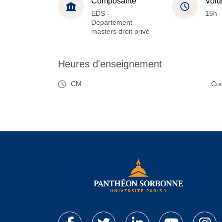
Composante
Volu
EDS -
15h
Département
masters droit privé
Heures d'enseignement
CM
Cou