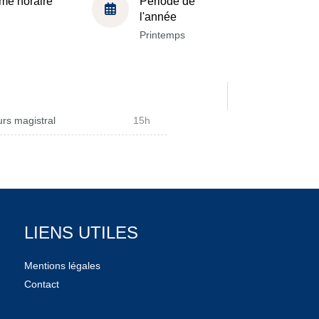
me horaire
Période de
l'année
Printemps
rs magistral
15h
LIENS UTILES
Mentions légales
Contact