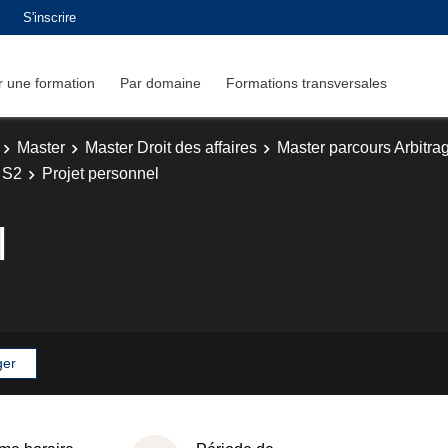
S'inscrire
 une formation
Par domaine
Formations transversales
Master
Master Droit des affaires
Master parcours Arbitrage
r S2
Projet personnel
l
ger