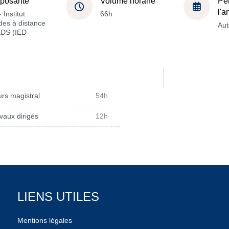
posante
Volume horaire
Pé
l'
 Institut
66h
des à distance
Au
EDS (IED-
rs magistral
54h
vaux dirigés
12h
LIENS UTILES
Mentions légales