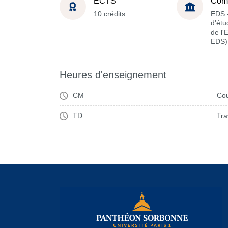
ECTS
Com
10 crédits
EDS -
d'étu
de l'
EDS)
Heures d'enseignement
CM
Cou
TD
Tra