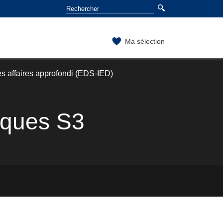
Ma sélection
es affaires approfondi (EDS-IED)
iques S3