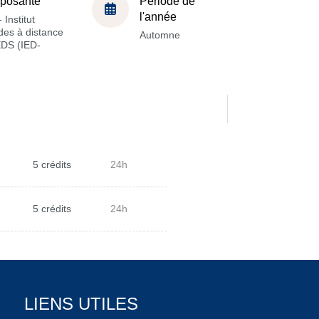
posante
Période de
l'année
 Institut
des à distance
Automne
EDS (IED-
5 crédits
24h
5 crédits
24h
LIENS UTILES