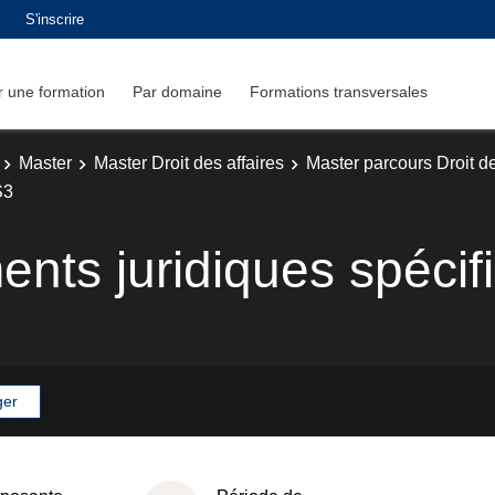
S'inscrire
 une formation
Par domaine
Formations transversales
Master
Master Droit des affaires
Master parcours Droit d
S3
nts juridiques spécif
ger