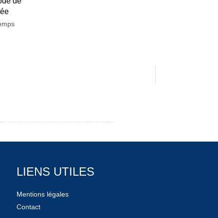
ode de
née
temps
LIENS UTILES
Mentions légales
Contact