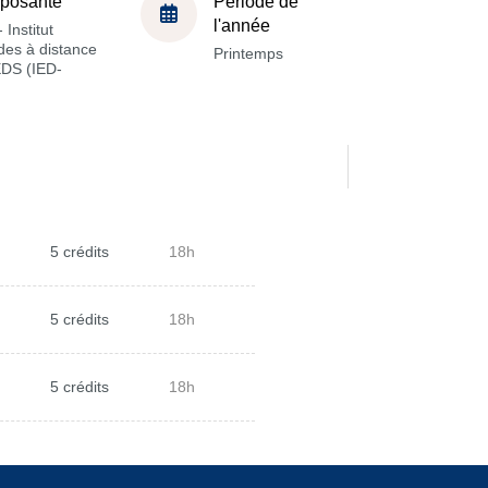
posante
Période de
l'année
 Institut
des à distance
Printemps
EDS (IED-
5 crédits
18h
5 crédits
18h
5 crédits
18h