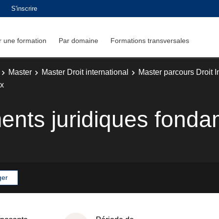
S'inscrire
 une formation
Par domaine
Formations transversales
Master
Master Droit international
Master parcours Droit 
ux
nts juridiques fond
ger