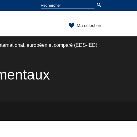
Ma sélection
International, européen et comparé (EDS-IED)
amentaux