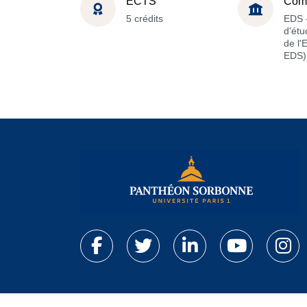
ECTS
Com
5 crédits
EDS -
d'étu
de l'
EDS)