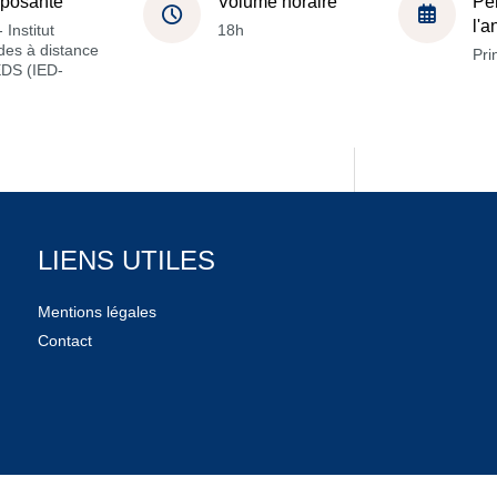
posante
Volume horaire
Pé
l'
 Institut
18h
des à distance
Pri
EDS (IED-
LIENS UTILES
Mentions légales
Contact