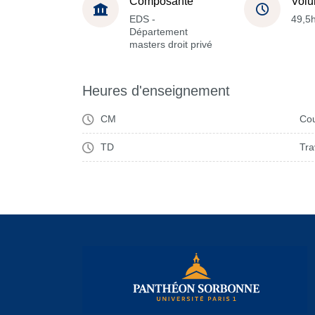
Composante
Volu
EDS -
49,5
Département
masters droit privé
Heures d'enseignement
CM
Cou
TD
Tra