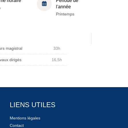
me horaire
Période de
l'année
h
Printemps
rs magistral
33h
vaux dirigés
16,5h
LIENS UTILES
Mentions légales
Contact