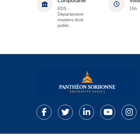
Composante
Volu
EDS -
15h
Département
masters droit
public