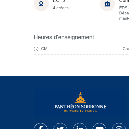
ECTS
Com
4 crédits
EDS 
Dépa
maste
Heures d'enseignement
CM
Cou