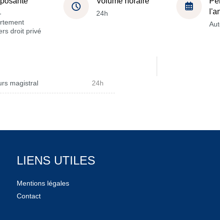
posante
Volume horaire
Pé
l'
-
24h
rtement
Au
rs droit privé
rs magistral
24h
LIENS UTILES
Mentions légales
Contact