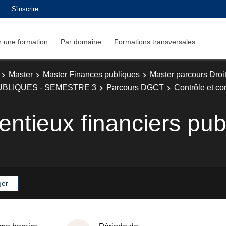
S'inscrire
 une formation
Par domaine
Formations transversales
Master
Master Finances publiques
Master parcours Droit
UBLIQUES - SEMESTRE 3
Parcours DGCT
Contrôle et co
entieux financiers pub
ger