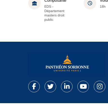
Composante
Volu
EDS -
18h
Département
masters droit
public