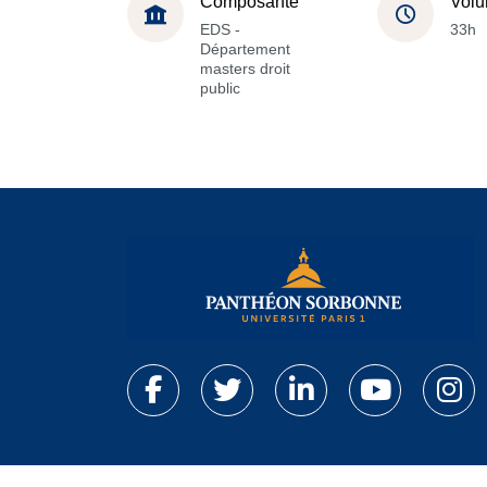
Composante
Volu
EDS -
33h
Département
masters droit
public