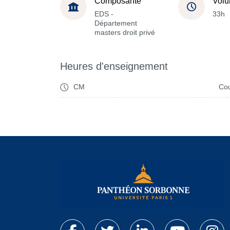
Composante
Volu
EDS -
33h
Département
masters droit privé
Heures d'enseignement
CM
Cou