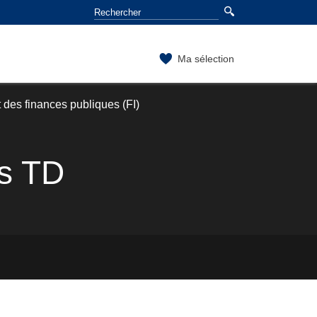
Ma sélection
 des finances publiques (FI)
ns TD