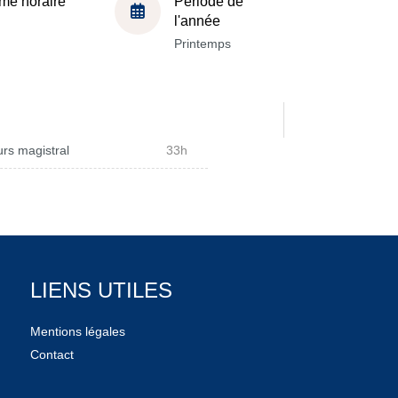
me horaire
Période de
l'année
Printemps
rs magistral
33h
LIENS UTILES
Mentions légales
Contact