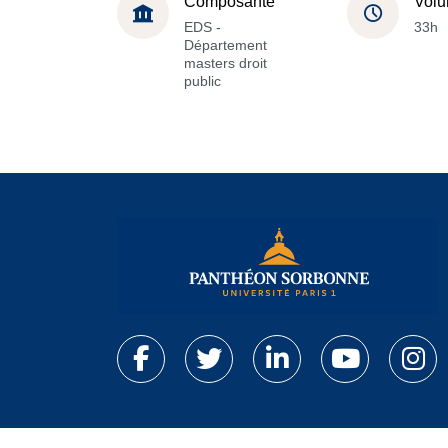
Composante
Volu
EDS -
33h
Département
masters droit
public