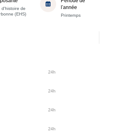
posante
Période de
l'année
 d'histoire de
orbonne (EHS)
Printemps
24h
24h
24h
24h