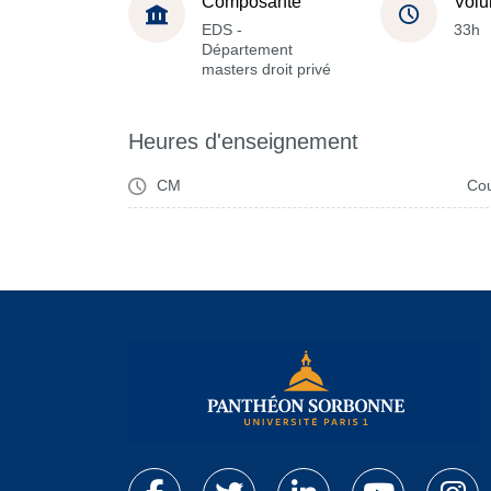
Composante
Volu
EDS -
33h
Département
masters droit privé
Heures d'enseignement
CM
Cou