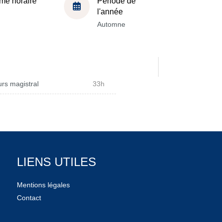
me horaire
Période de
l'année
Automne
rs magistral
33h
LIENS UTILES
Mentions légales
Contact