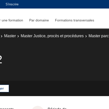
S'inscrire
 une formation
Par domaine
Formations transversales
Master
Master Justice, procès et procédures
Master parco
2
ger