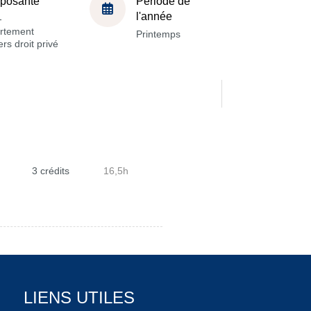
posante
Période de
l'année
-
rtement
Printemps
rs droit privé
3 crédits
16,5h
LIENS UTILES