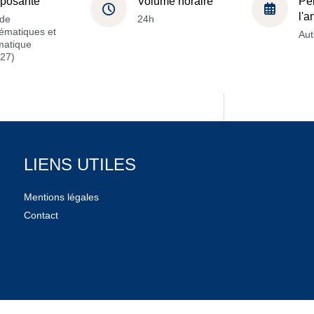
posante
Volume horaire
Pé
l'
de
24h
ématiques et
Au
matique
27)
LIENS UTILES
Mentions légales
Contact