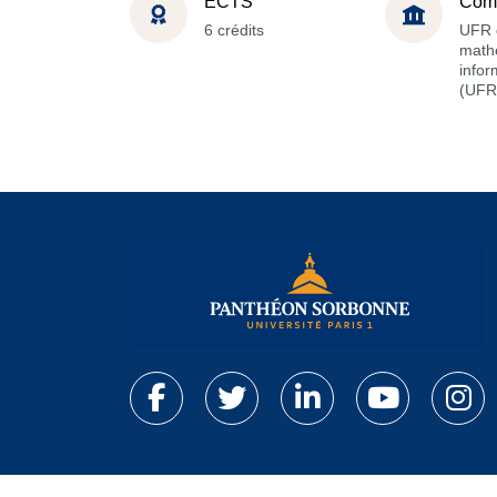
ECTS
Com
6 crédits
UFR 
math
infor
(UFR