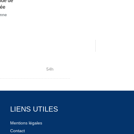
ode de
née
mne
54h
LIENS UTILES
Mentions légales
Contact